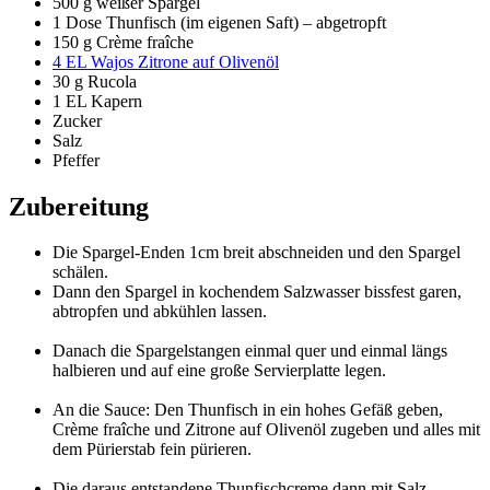
500 g weißer Spargel
1 Dose Thunfisch (im eigenen Saft) – abgetropft
150 g Crème fraîche
4 EL Wajos Zitrone auf Olivenöl
30 g Rucola
1 EL Kapern
Zucker
Salz
Pfeffer
Zubereitung
Die Spargel-Enden 1cm breit abschneiden und den Spargel
schälen.
Dann den Spargel in kochendem Salzwasser bissfest garen,
abtropfen und abkühlen lassen.
Danach die Spargelstangen einmal quer und einmal längs
halbieren und auf eine große Servierplatte legen.
An die Sauce: Den Thunfisch in ein hohes Gefäß geben,
Crème fraîche und Zitrone auf Olivenöl zugeben und alles mit
dem Pürierstab fein pürieren.
Die daraus entstandene Thunfischcreme dann mit Salz,