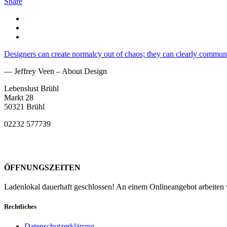
Share
Designers can create normalcy out of chaos; they can clearly communi
— Jeffrey Veen – About Design
Lebenslust Brühl
Markt 28
50321 Brühl
02232 577739
ÖFFNUNGSZEITEN
Ladenlokal dauerhaft geschlossen! An einem Onlineangebot arbeiten w
Rechtliches
Datenschutzerklärung