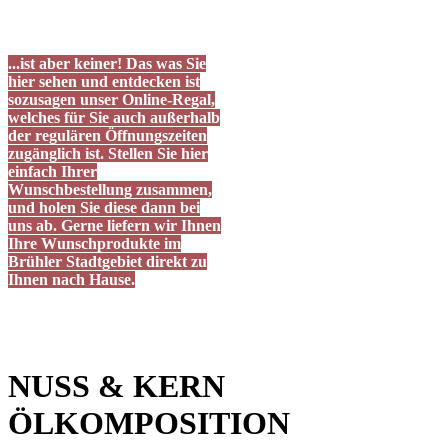
...ist aber keiner! Das was Sie
hier sehen und entdecken ist
sozusagen unser Online-Regal,
welches für Sie auch außerhalb
der regulären Öffnungszeiten
zugänglich ist. Stellen Sie hier
einfach Ihrer
Wunschbestellung zusammen,
und holen Sie diese dann bei
uns ab. Gerne liefern wir Ihnen
Ihre Wunschprodukte im
Brühler Stadtgebiet direkt zu
Ihnen nach Hause.
NUSS & KERN
ÖLKOMPOSITION