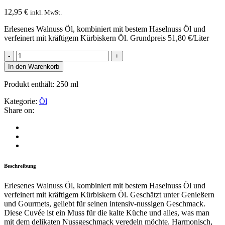
12,95
€
inkl. MwSt.
Erlesenes Walnuss Öl, kombiniert mit bestem Haselnuss Öl und
verfeinert mit kräftigem Kürbiskern Öl. Grundpreis
51,80 €/Liter
NUSS
&
In den Warenkorb
KERN
ÖLKOMPOSITION
Produkt enthält: 250
ml
quantity
Kategorie:
Öl
Share on:
Beschreibung
Erlesenes Walnuss Öl, kombiniert mit bestem Haselnuss Öl und
verfeinert mit kräftigem Kürbiskern Öl. Geschätzt unter Genießern
und Gourmets, geliebt für seinen intensiv-nussigen Geschmack.
Diese Cuvée ist ein Muss für die kalte Küche und alles, was man
mit dem delikaten Nussgeschmack veredeln möchte. Harmonisch,